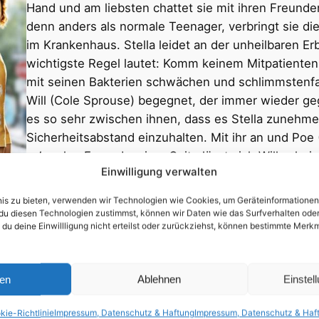
Hand und am liebsten chattet sie mit ihren Freunden
denn anders als normale Teenager, verbringt sie di
im Krankenhaus. Stella leidet an der unheilbaren E
wichtigste Regel lautet: Komm keinem Mitpatienten 
mit seinen Bakterien schwächen und schlimmstenfal
Will (Cole Sprouse) begegnet, der immer wieder geg
es so sehr zwischen ihnen, dass es Stella zunehme
Sicherheitsabstand einzuhalten. Mit ihr an und Po
schwulen Freund, seiner Seite lässt sich Will sche
Einwilligung verwalten
unsichtbare Wand zwischen ihnen ihrer Versuchung 
Liebe noch retten, wenn schon die kleinste Berühr
bnis zu bieten, verwenden wir Technologien wie Cookies, um Geräteinformatione
du diesen Technologien zustimmst, können wir Daten wie das Surfverhalten oder 
Erstveröffentlichung in Deutschland: 20.06.2019
 du deine Einwillligung nicht erteilst oder zurückziehst, können bestimmte Mer
Trailer/Ausschnitt:
ren
Ablehnen
Einstel
kie-Richtlinie
Impressum, Datenschutz & Haftung
Impressum, Datenschutz & Haf