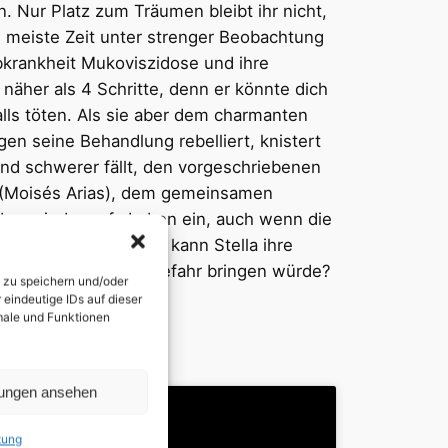
. Nur Platz zum Träumen bleibt ihr nicht,
e meiste Zeit unter strenger Beobachtung
rbkrankheit Mukoviszidose und ihre
näher als 4 Schritte, denn er könnte dich
ls töten. Als sie aber dem charmanten
en seine Behandlung rebelliert, knistert
nd schwerer fällt, den vorgeschriebenen
e (Moisés Arias), dem gemeinsamen
inbar wieder aufs Leben ein, auch wenn die
kaum standhält. Wie kann Stella ihre
ung beide in Lebensgefahr bringen würde?
n zu speichern und/oder
eindeutige IDs auf dieser
kmale und Funktionen
lungen ansehen
tung