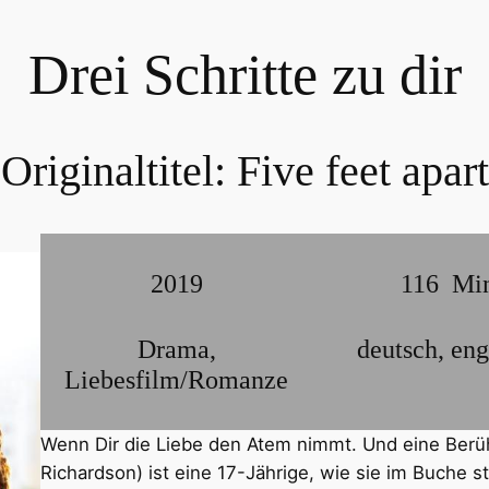
Drei Schritte zu dir
Originaltitel:
Five feet apart
2019
116
Mi
Drama
,
deutsch
,
eng
Liebesfilm/Romanze
Wenn Dir die Liebe den Atem nimmt. Und eine Berü
Richardson) ist eine 17-Jährige, wie sie im Buche st