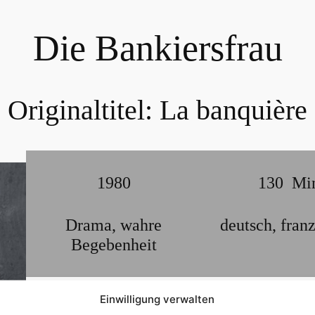
Die Bankiersfrau
Originaltitel:
La banquière
1980
130
Mi
Drama
,
wahre
deutsch
,
fran
Begebenheit
Mit Unterstützung ihrer reichen Geliebten Camille
Einwilligung verwalten