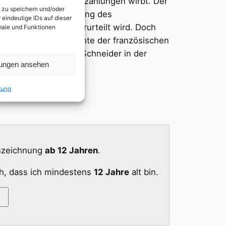
 fortan mit hohen Zinszahlungen wirbt. Der
n zu speichern und/oder
wirkt eine Untersuchung des
eindeutige IDs auf dieser
rei Jahren Haft verurteilt wird. Doch
kmale und Funktionen
t lose auf der Geschichte der französischen
ner brillianten Romy Schneider in der
lungen ansehen
tung
nnzeichnung
ab 12 Jahren
.
ch, dass ich mindestens
12 Jahre
alt bin.