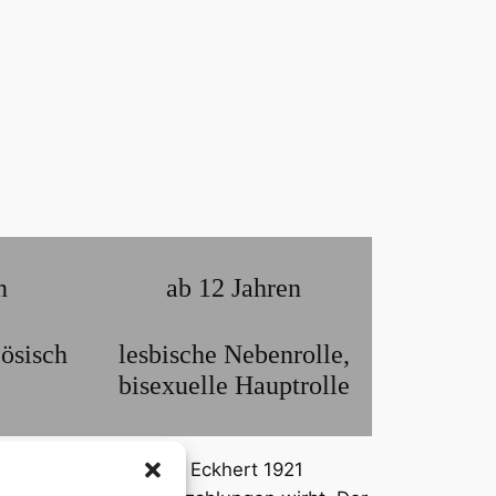
n
ab 12 Jahren
zösisch
lesbische Nebenrolle
,
bisexuelle Hauptrolle
 wird die schöne Emma Eckhert 1921