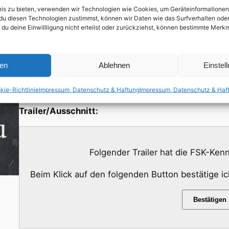
kurzerhand Präsidentin einer Bank in Paris, welche
bnis zu bieten, verwenden wir Technologien wie Cookies, um Geräteinformatione
argwöhnische konkurrierende Bankier Vannister be
du diesen Technologien zustimmst, können wir Daten wie das Surfverhalten oder 
Unternehmens, aufgrund deren Ergebnisse Emma zu d
 du deine Einwillligung nicht erteilst oder zurückziehst, können bestimmte Mer
die ehrgeizige Frau gibt nicht auf …Der Film basier
Bankiersfrau Marthe Hanau und ist ein Drama mit ei
ren
Ablehnen
Einstel
Hauptrolle.
Erstveröffentlichung in Deutschland: 02.04.1981
kie-Richtlinie
Impressum, Datenschutz & Haftung
Impressum, Datenschutz & Haf
Trailer/Ausschnitt:
Folgender Trailer hat die FSK-Ke
Beim Klick auf den folgenden Button bestätige i
Bestätigen