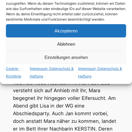
zuzugreifen. Wenn du diesen Technologien zustimmst, können wir Daten
aussortiert und Lisas neue Wohnung mit
wie das Surfverhalten oder eindeutige IDs auf dieser Website verarbeiten.
ersten Möbeln bestückt. Auch Mara, Markus
Wenn du deine Einwillligung nicht erteilst oder zurückziehst, können
bestimmte Merkmale und Funktionen beeinträchtigt werden.
und Lisas Mutter ASTRID helfen mit. Bei der
ganzen Betriebsamkeit kommen
Akzeptieren
Sehnsüchte, heimliches Begehren und
Ablehnen
Spannungen zum Vorschein. Etwa zwischen
Lisa und ihrer Mutter, die mit dem
Einstellungen ansehen
Umzugshelfer JUREK flirtet. Auch zwischen
Jureks Gehilfen JAN und Mara entsteht eine
Cookie-
Impressum, Datenschutz &
Impressum, Datenschutz &
sonderbare Dynamik. Und dann taucht auch
Richtlinie
Haftung
Haftung
noch die neue Nachbarin KAREN auf. Lisa
versteht sich auf Anhieb mit ihr, Mara
begegnet ihr hingegen voller Eifersucht. Am
Abend gibt Lisa in der WG eine
Abschiedsparty. Auch Jan kommt vorbei,
doch anstatt Mara näher zu kommen, landet
er im Bett ihrer Nachbarin KERSTIN. Deren