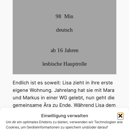
98
Min
deutsch
ab 16 Jahren
lesbische Hauptrolle
Endlich ist es soweit: Lisa zieht in ihre erste
eigene Wohnung. Jahrelang hat sie mit Mara
und Markus in einer WG gelebt, nun geht die
gemeinsame Ära zu Ende. Während Lisa dem
Umbruch entgegensehnt, löst er in Mara ein
Einwilligung verwalten
Wechselbad der Gefühle aus. Am Tag vor
Um dir ein optimales Erlebnis zu bieten, verwenden wir Technologien wie
dem Umzug werden Kisten gepackt, Kleider
Cookies, um Geräteinformationen zu speichern und/oder darauf