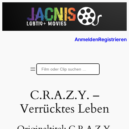
Anmelden
Registrieren
C.R.A.Z.Y. –
Verrücktes Leben
Originaltitel:
C.R.A.Z.Y.