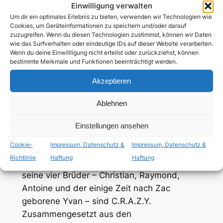
deutsch
Einwilligung verwalten
Um dir ein optimales Erlebnis zu bieten, verwenden wir Technologien wie
Cookies, um Geräteinformationen zu speichern und/oder darauf
zuzugreifen. Wenn du diesen Technologien zustimmst, können wir Daten
ab 12 Jahren
wie das Surfverhalten oder eindeutige IDs auf dieser Website verarbeiten.
Wenn du deine Einwillligung nicht erteilst oder zurückziehst, können
bestimmte Merkmale und Funktionen beeinträchtigt werden.
schwule Nebenrolle
Akzeptieren
Heiligabend 1960: Mitten in den
Ablehnen
Weihnachtsfeierlichkeiten kommt Zachary
»Zac« Beaulieu in Québec zur Welt. Weniger
Einstellungen ansehen
festlich, dafür umso turbulenter ist der
Cookie-
Impressum, Datenschutz &
Impressum, Datenschutz &
Alltag der katholischen Familie Beaulieu in
Richtlinie
Haftung
Haftung
den folgenden zwei Jahrzehnten. Zac und
seine vier Brüder – Christian, Raymond,
Antoine und der einige Zeit nach Zac
geborene Yvan – sind C.R.A.Z.Y.
Zusammengesetzt aus den