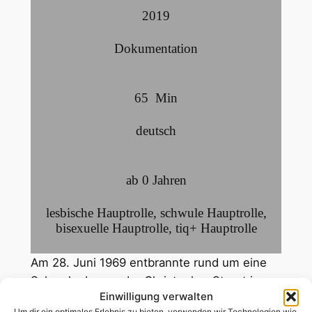
2019
Dokumentation
65
Min
deutsch
ab 0 Jahren
lesbische Hauptrolle
,
schwule Hauptrolle
,
bisexuelle Hauptrolle
,
tiq+ Hauptrolle
Am 28. Juni 1969 entbrannte rund um eine
Schwulenbar an der Christopher Street in
Einwilligung verwalten
New York eine Straßenschlacht, die als die
Um dir ein optimales Erlebnis zu bieten, verwenden wir Technologien wie