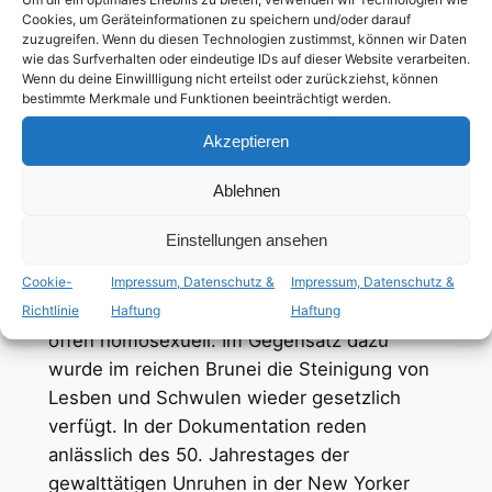
Stonewall Riots in die Geschichte einging
Cookies, um Geräteinformationen zu speichern und/oder darauf
und die den Beginn der Emanzipation
zuzugreifen. Wenn du diesen Technologien zustimmst, können wir Daten
wie das Surfverhalten oder eindeutige IDs auf dieser Website verarbeiten.
queerer Menschen, seien sie schwul,
Wenn du deine Einwillligung nicht erteilst oder zurückziehst, können
lesbisch, bi oder trans, markierte. Als die
bestimmte Merkmale und Funktionen beeinträchtigt werden.
Polizei an jenem Abend anrückte, um Gäste
Akzeptieren
des „Stonewall Inn“ festzunehmen, schlugen
diese zurück.
Ablehnen
Was bedeutet Stonewall für die LGBTIQ+
Einstellungen ansehen
Community? Vieles hat sich seit dem
Aufstand von 1969 getan, zum Beispiel
Cookie-
Impressum, Datenschutz &
Impressum, Datenschutz &
waren die Bürgermeister von Berlin und Paris
Richtlinie
Haftung
Haftung
offen homosexuell. Im Gegensatz dazu
wurde im reichen Brunei die Steinigung von
Lesben und Schwulen wieder gesetzlich
verfügt. In der Dokumentation reden
anlässlich des 50. Jahrestages der
gewalttätigen Unruhen in der New Yorker